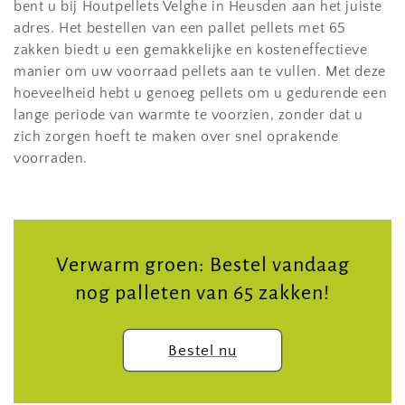
bent u bij Houtpellets Velghe in Heusden aan het juiste
e
adres. Het bestellen van een pallet pellets met 65
zakken biedt u een gemakkelijke en kosteneffectieve
:
manier om uw voorraad pellets aan te vullen. Met deze
hoeveelheid hebt u genoeg pellets om u gedurende een
lange periode van warmte te voorzien, zonder dat u
zich zorgen hoeft te maken over snel oprakende
voorraden.
Verwarm groen: Bestel vandaag
nog palleten van 65 zakken!
Bestel nu