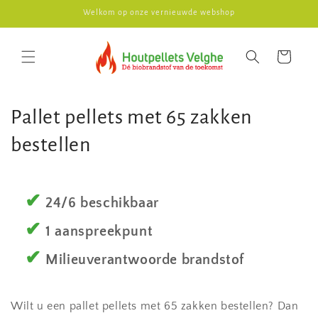
Meteen
Welkom op onze vernieuwde webshop
naar de
content
Winkelwagen
C
Pallet pellets met 65 zakken
o
bestellen
l
l
✔
24/6 beschikbaar
e
✔
1 aanspreekpunt
c
✔
Milieuverantwoorde brandstof
t
i
Wilt u een pallet pellets met 65 zakken bestellen? Dan