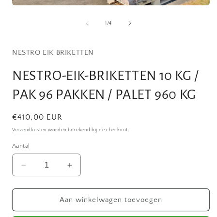
Media
1
openen
van
1
/
4
i
in
modaal
NESTRO EIK BRIKETTEN
NESTRO-EIK-BRIKETTEN 10 KG /
PAK 96 PAKKEN / PALET 960 KG
Normale
€410,00 EUR
prijs
Verzendkosten
worden berekend bij de checkout.
Aantal
Aantal
Aantal
verlagen
verhogen
voor
voor
NESTRO-
NESTRO-
Aan winkelwagen toevoegen
EIK-
EIK-