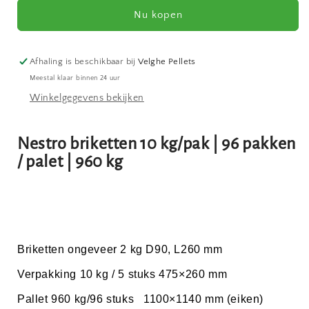
BRIKETTEN
BRIKETTEN
Nu kopen
10
10
KG
KG
/
/
PAK
PAK
Afhaling is beschikbaar bij
Velghe Pellets
96
96
Meestal klaar binnen 24 uur
PAKKEN
PAKKEN
Winkelgegevens bekijken
/
/
PALET
PALET
960
960
Nestro briketten 10 kg/pak | 96 pakken
KG
KG
/ palet | 960 kg
Briketten ongeveer 2 kg D90, L260 mm
Verpakking 10 kg / 5 stuks 475×260 mm
Pallet 960 kg/96 stuks
1100×1140 mm (eiken)